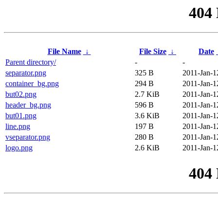
404
File Name
↓
File Size
↓
Date
Parent directory/
-
-
separator.png
325 B
2011-Jan-1
container_bg.png
294 B
2011-Jan-1
but02.png
2.7 KiB
2011-Jan-1
header_bg.png
596 B
2011-Jan-1
but01.png
3.6 KiB
2011-Jan-1
line.png
197 B
2011-Jan-1
vseparator.png
280 B
2011-Jan-1
logo.png
2.6 KiB
2011-Jan-1
404