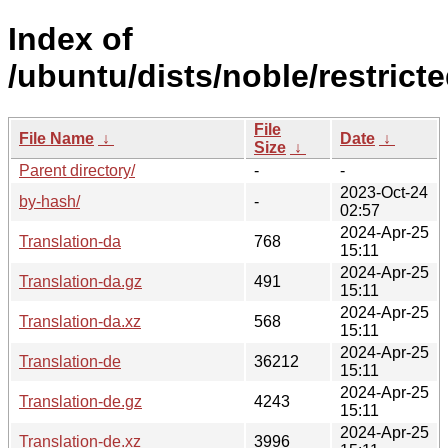
Index of
/ubuntu/dists/noble/restricte
File
File Name
↓
Date
↓
Size
↓
Parent directory/
-
-
2023-Oct-24
by-hash/
-
02:57
2024-Apr-25
Translation-da
768
15:11
2024-Apr-25
Translation-da.gz
491
15:11
2024-Apr-25
Translation-da.xz
568
15:11
2024-Apr-25
Translation-de
36212
15:11
2024-Apr-25
Translation-de.gz
4243
15:11
2024-Apr-25
Translation-de.xz
3996