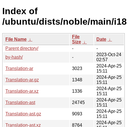
Index of
/ubuntu/dists/noble/main/i18
File
File Name
↓
Date
↓
Size
↓
Parent directory/
-
-
2023-Oct-24
by-hash/
-
02:57
2024-Apr-25
Translation-ar
3023
15:11
2024-Apr-25
Translation-ar.gz
1348
15:11
2024-Apr-25
Translation-ar.xz
1336
15:11
2024-Apr-25
Translation-ast
24745
15:11
2024-Apr-25
Translation-ast.gz
9093
15:11
2024-Apr-25
Translation-ast.xz
8764