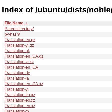
Index of /ubuntu/dists/noble
File Name
↓
Parent directory/
by-hash/
Translation-eo.gz
Translation-vi.gz
Translation-uk
Translation-en_CA.gz
Translation-vi.xz
Translation-en_CA
Translation-de
Translation-ja
Translation-en_CA.xz
Translation-vi
Translation-ko.gz
Translation-eo.xz
Translation-en.xz
Translation-th