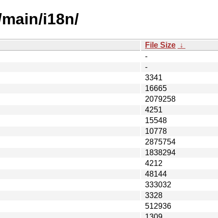
/main/i18n/
File Size
↓
-
-
3341
16665
2079258
4251
15548
10778
2875754
1838294
4212
48144
333032
3328
512936
1309